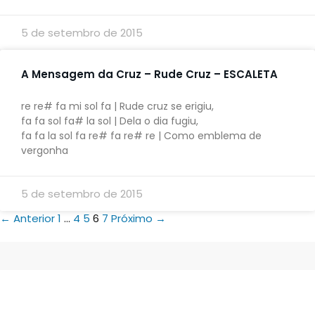
5 de setembro de 2015
A Mensagem da Cruz – Rude Cruz – ESCALETA
re re# fa mi sol fa | Rude cruz se erigiu,
fa fa sol fa# la sol | Dela o dia fugiu,
fa fa la sol fa re# fa re# re | Como emblema de
vergonha
5 de setembro de 2015
← Anterior
1
…
4
5
6
7
Próximo →