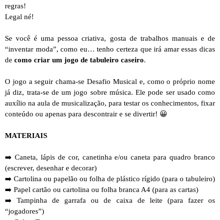
regras!
Legal né!
Se você é uma pessoa criativa, gosta de trabalhos manuais e de
“inventar moda”, como eu… tenho certeza que irá amar essas dicas
de
como criar um jogo de tabuleiro caseiro
.
O jogo a seguir chama-se Desafio Musical e, como o próprio nome
já diz, trata-se de um jogo sobre música. Ele pode ser usado como
auxílio na aula de musicalização, para testar os conhecimentos, fixar
conteúdo ou apenas para descontrair e se divertir!
😀
MATERIAIS
➡️ Caneta, l
ápis de cor, canetinha e/ou caneta para quadro branco
(escrever, desenhar e decorar)
➡️
Cartolina ou papelão ou folha de plástico rígido (para o tabuleiro)
➡️ Papel cartão ou cartolina ou folha branca A4 (para as cartas)
➡️ Tampinha de garrafa ou de caixa de leite (para fazer os
“jogadores”)