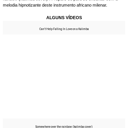
melodia hipnotizante deste instrumento africano milenar.
ALGUNS VÍDEOS
Can’t Help Falling In Love on a Kalimba
Somewhere over the rainbow (kalimba cover)