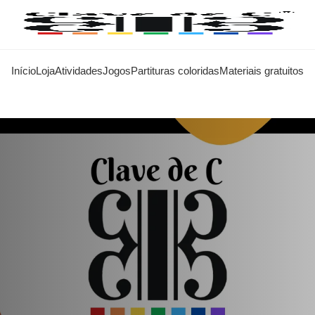
Início
Loja
Atividades
Jogos
Partituras coloridas
Materiais gratuitos