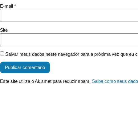
E-mail
*
Site
Salvar meus dados neste navegador para a próxima vez que eu c
Este site utiliza o Akismet para reduzir spam.
Saiba como seus dado