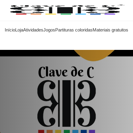
Início
Loja
Atividades
Jogos
Partituras coloridas
Materiais gratuitos