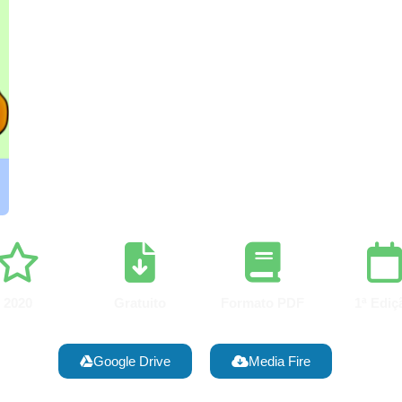
2020
Gratuito
Formato PDF
1ª Ediç
Google Drive
Media Fire