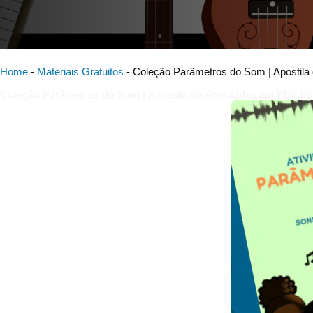
Home
-
Materiais Gratuitos
-
Coleção Parâmetros do Som | Apostila
Coleção Parâmetros do Som | Apostila de Atividades em PDF 03