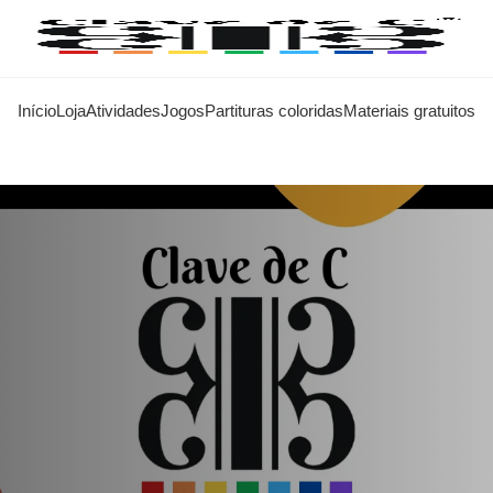
Início
Loja
Atividades
Jogos
Partituras coloridas
Materiais gratuitos