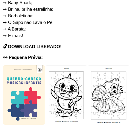
➞ Baby Shark;
➞ Brilha, brilha estrelinha;
➞ Borboletinha;
➞ O Sapo não Lava o Pé;
➞ A Barata;
➞ E mais!
🔓 DOWNLOAD LIBERADO!
👀 Pequena Prévia: