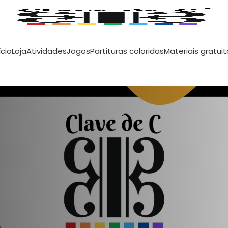
ício
Loja
Atividades
Jogos
Partituras coloridas
Materiais gratui