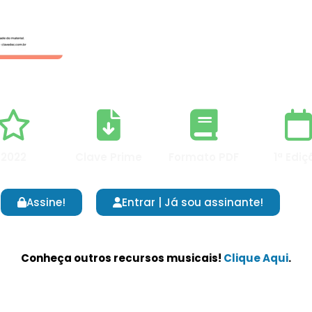
2022
Clave Prime
Formato PDF
1ª Ediç
Assine!
Entrar | Já sou assinante!
Conheça outros recursos musicais!
Clique Aqui
.