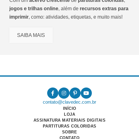
Com um
acervo crescente
de
partituras coloridas
,
jogos e trilhas online
, além de
recursos extras para
imprimir
, como: atividades, etiquetas, e muito mais!
SAIBA MAIS
contato@clavedec.com.br
INÍCIO
LOJA
ASSINATURA MATERIAIS DIGITAIS
PARTITURAS COLORIDAS
SOBRE
CONTATO