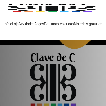
Início
Loja
Atividades
Jogos
Partituras coloridas
Materiais gratuitos