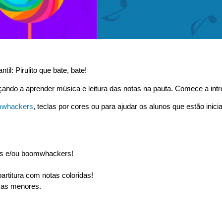
ntil: Pirulito que bate, bate!
ndo a aprender música e leitura das notas na pauta. Comece a introdu
whackers
, teclas por cores ou para ajudar os alunos que estão inici
dos e/ou boomwhackers!
partitura com notas coloridas!
nças menores.