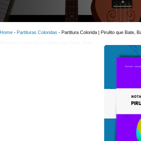
Home
-
Partituras Coloridas
-
Partitura Colorida | Pirulito que Bate, B
Partitura Colorida | Pirulito que Bate, Bate