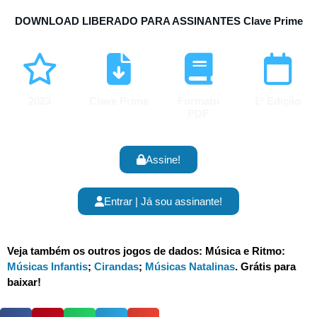
DOWNLOAD LIBERADO PARA ASSINANTES
Clave Prime
2023
Clave Prime
Formato
1ª Edição
PDF
Assine!
Entrar | Já sou assinante!
Veja também os outros jogos de dados: Música e Ritmo:
Músicas Infantis
;
Cirandas
;
Músicas Natalinas
. Grátis para
baixar!