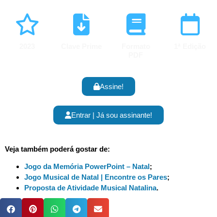
2023
Clave Prime
Formato
1ª Edição
PDF
Assine!
Entrar | Já sou assinante!
Veja também poderá gostar de:
Jogo da Memória PowerPoint – Natal
;
Jogo Musical de Natal | Encontre os Pares
;
Proposta de Atividade Musical Natalina
.