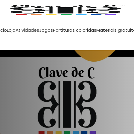
ício
Loja
Atividades
Jogos
Partituras coloridas
Materiais gratui