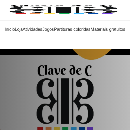
Início
Loja
Atividades
Jogos
Partituras coloridas
Materiais gratuitos