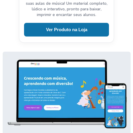
suas aulas de música! Um material completo,
lúdico e interativo, pronto para baixar,
imprimir e encantar seus alunos.
Ver Produto na Loja