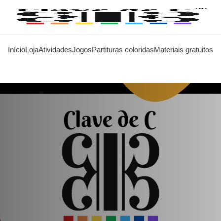
Início
Loja
Atividades
Jogos
Partituras coloridas
Materiais gratuitos