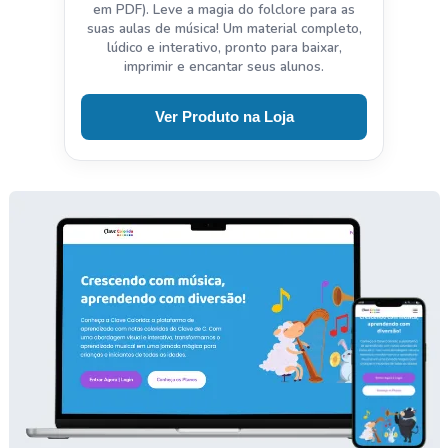
em PDF). Leve a magia do folclore para as
suas aulas de música! Um material completo,
lúdico e interativo, pronto para baixar,
imprimir e encantar seus alunos.
Ver Produto na Loja