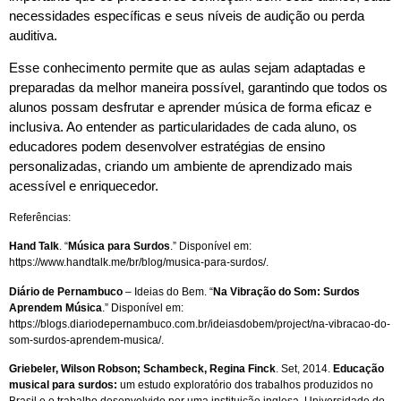
necessidades específicas e seus níveis de audição ou perda
auditiva.
Esse conhecimento permite que as aulas sejam adaptadas e
preparadas da melhor maneira possível, garantindo que todos os
alunos possam desfrutar e aprender música de forma eficaz e
inclusiva. Ao entender as particularidades de cada aluno, os
educadores podem desenvolver estratégias de ensino
personalizadas, criando um ambiente de aprendizado mais
acessível e enriquecedor.
Referências:
Hand Talk
. “
Música para Surdos
.” Disponível em:
https://www.handtalk.me/br/blog/musica-para-surdos/.
Diário de Pernambuco
– Ideias do Bem. “
Na Vibração do Som: Surdos
Aprendem Música
.” Disponível em:
https://blogs.diariodepernambuco.com.br/ideiasdobem/project/na-vibracao-do-
som-surdos-aprendem-musica/.
Griebeler, Wilson Robson; Schambeck, Regina Finck
. Set, 2014.
Educação
musical para surdos:
um estudo exploratório dos trabalhos produzidos no