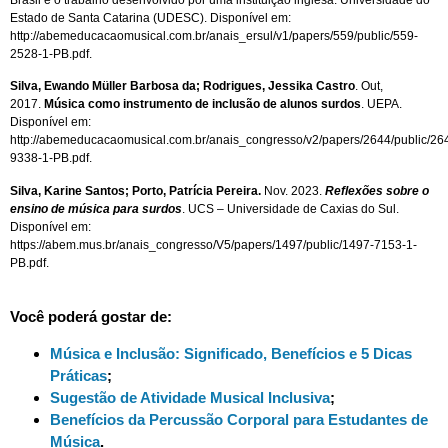
Brasil e o trabalho desenvolvido por uma instituição inglesa. Universidade do
Estado de Santa Catarina (UDESC). Disponível em:
http://abemeducacaomusical.com.br/anais_ersul/v1/papers/559/public/559-
2528-1-PB.pdf.
Silva, Ewando Müller Barbosa da; Rodrigues, Jessika Castro
. Out,
2017.
Música como instrumento de inclusão de alunos surdos
. UEPA.
Disponível em:
http://abemeducacaomusical.com.br/anais_congresso/v2/papers/2644/public/26
9338-1-PB.pdf.
Silva, Karine Santos; Porto, Patrícia Pereira.
Nov. 2023.
Reflexões sobre o
ensino de música para surdos
. UCS – Universidade de Caxias do Sul.
Disponível em:
https://abem.mus.br/anais_congresso/V5/papers/1497/public/1497-7153-1-
PB.pdf.
Você poderá gostar de:
Música e Inclusão: Significado, Benefícios e 5 Dicas
Práticas
;
Sugestão de Atividade Musical Inclusiva
;
Benefícios da Percussão Corporal para Estudantes de
Música
.