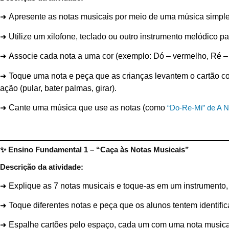
➜
Apresente as notas musicais por meio de uma música simpl
➜
Utilize um xilofone, teclado ou outro instrumento melódico p
➜
Associe cada nota a uma cor (exemplo: Dó – vermelho, Ré – la
➜
Toque uma nota e peça que as crianças levantem o cartão c
ação (pular, bater palmas, girar).
➜
Cante uma música que use as notas (como
“Do-Re-Mi” de A 
✨
Ensino Fundamental 1 – “Caça às Notas Musicais”
Descrição da atividade:
➜
Explique as 7 notas musicais e toque-as em um instrumento
➜
Toque diferentes notas e peça que os alunos tentem identific
➜
Espalhe cartões pelo espaço, cada um com uma nota musical