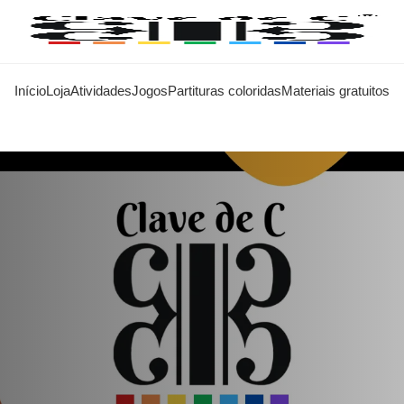
Início
Loja
Atividades
Jogos
Partituras coloridas
Materiais gratuitos