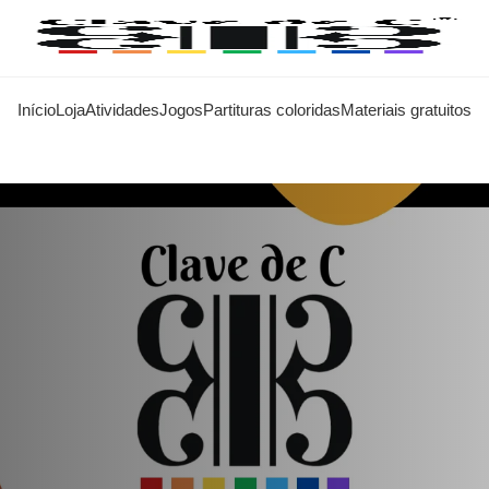
Início
Loja
Atividades
Jogos
Partituras coloridas
Materiais gratuitos