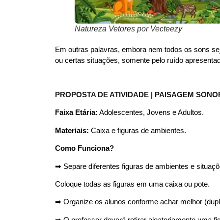
Natureza Vetores por Vecteezy
Em outras palavras, embora nem todos os sons seja
ou certas situações, somente pelo ruído apresenta
PROPOSTA DE ATIVIDADE | PAISAGEM SONO
Faixa Etária:
Adolescentes, Jovens e Adultos.
Materiais:
Caixa e figuras de ambientes.
Como Funciona?
➡︎ Separe diferentes figuras de ambientes e situa
Coloque todas as figuras em uma caixa ou pote.
➡︎ Organize os alunos conforme achar melhor (dupla
➡︎ O professor deverá retirar aleatoriamente uma fi