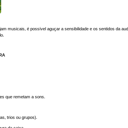
m musicais, é possível aguçar a sensibilidade e os sentidos da audi
do.
RA
ções que remetam a sons.
s, trios ou grupos).
gura da caixa.