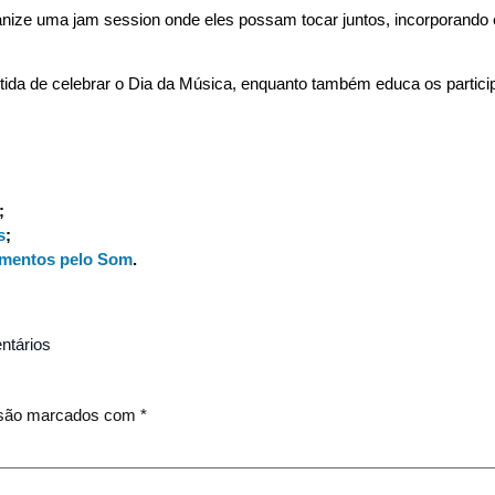
anize uma jam session onde eles possam tocar juntos, incorporando 
ertida de celebrar o Dia da Música, enquanto também educa os partici
;
s
;
rumentos pelo Som
.
tários
 são marcados com
*