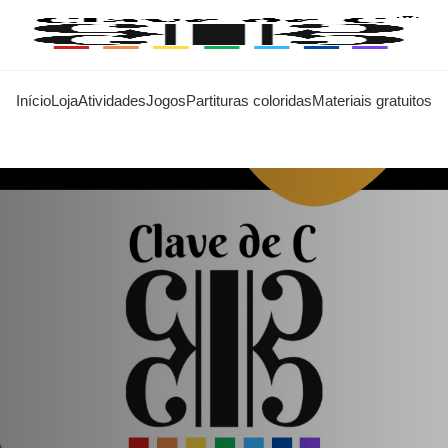
Início
Loja
Atividades
Jogos
Partituras coloridas
Materiais gratuitos